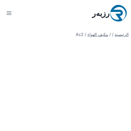
لتجاوز
لى
رزبەر
لمحتوى
الرئيسية
/
/
مكيف الهواء
/
Ac2